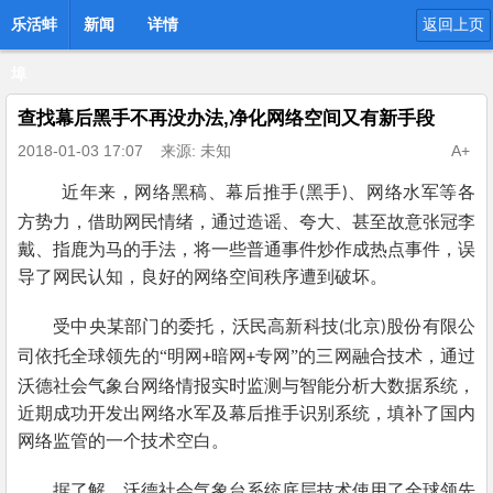
乐活蚌
新闻
详情
返回上页
埠
查找幕后黑手不再没办法,净化网络空间又有新手段
2018-01-03 17:07
来源: 未知
A+
近年来，网络黑稿、幕后推手
黑手
、网络水军等各
(
)
方势力，借助网民情绪，通过造谣、夸大、甚至故意张冠李
戴、指鹿为马的手法，将一些普通事件炒作成热点事件，误
导了网民认知，良好的网络空间秩序遭到破坏。
受中央某部门的委托，沃民高新科技
北京
股份有限公
(
)
司依托全球领先的“明网
暗网
专网”的三网融合技术，通过
+
+
沃德社会气象台网络情报实时监测与智能分析大数据系统，
近期成功开发出网络水军及幕后推手识别系统，填补了国内
网络监管的一个技术空白。
据了解，沃德社会气象台系统底层技术使用了全球领先