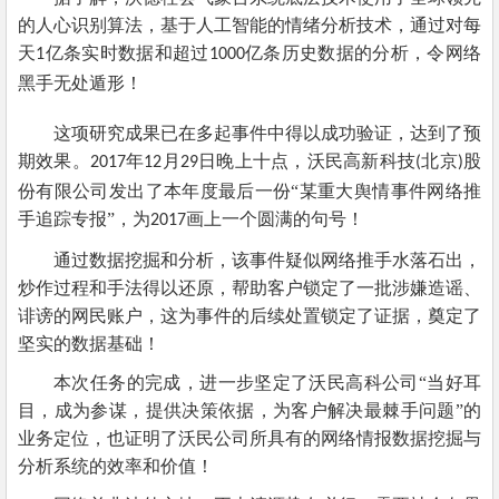
的人心识别算法，基于人工智能的情绪分析技术，通过对每
天
亿条实时数据和超过
亿条历史数据的分析，令网络
1
1000
黑手无处遁形！
这项研究成果已在多起事件中得以成功验证，达到了预
期效果。
年
月
日晚上十点，沃民高新科技
北京
股
2017
12
29
(
)
份有限公司发出了本年度最后一份“某重大舆情事件网络推
手追踪专报”，为
画上一个圆满的句号！
2017
通过数据挖掘和分析，该事件疑似网络推手水落石出，
炒作过程和手法得以还原，帮助客户锁定了一批涉嫌造谣、
诽谤的网民账户，这为事件的后续处置锁定了证据，奠定了
坚实的数据基础！
本次任务的完成，进一步坚定了沃民高科公司“当好耳
目，成为参谋，提供决策依据，为客户解决最棘手问题”的
业务定位，也证明了沃民公司所具有的网络情报数据挖掘与
分析系统的效率和价值！