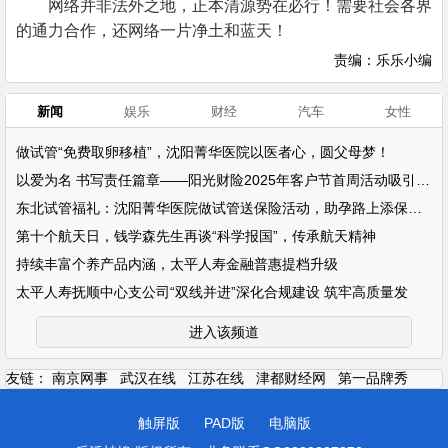
网络并非法外之地，正本清源势在必行！需要社会各界
的通力合作，还网络一片净土和蓝天！
责编：乐乐小编
新闻
娱乐
财经
汽车
女性
做试管“免费取卵移植”，沈阳菁华医院以医者心，圆父母梦！
以爱为名 书写责任篇章——阳光财险2025年客户节首周活动吸引超万名客户参
东北试管福礼：沈阳菁华医院做试管送保险活动，助孕路上添保障！
第十个航天日，钱学森先生再谈“科学报国”，传承航天精神
持续丰富个养产品内涵，太平人寿金融普惠提档升级
太平人寿抚顺中心支公司“双线并进”深化合规建设 筑牢高质量发
进入该频道
友链：
南京网事
武汉在线
江苏在线
津都财经网
第一品牌秀
触屏版
PAD版
电脑版