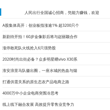
人民出行全国诚心招商，凭能力赚钱，欢迎
推荐阅读榜
世界级技术赋能 鲲鹏超能混动C-DM生而全
A股集体高开：创业板指涨逾1% 超3200只个
“理工男”奇瑞是如何将混动安全做到极致
新剧待开拍！60岁金像影后将与赵丽颖合作
混动还得看理工男 奇瑞C-DM重新定义混动
涨停敢死队火线抢入6只强势股
风云A8正式亮相 奇瑞汽车携四大产品序列
2020时尚出街必备？众多明星晒vivo X30系
醉美黔韵 贵品入浙 首届多彩贵州非遗文化
淮安浪里马队徽出圈，一座水城的热血与烟
奇瑞汽车向联合国儿童基金会捐赠600万美
打通供需关系的原生态农产品电商之路
科技触手可及 洞见美好未来 2023奇瑞科技
4000万中小企业电商突围冷思考
以技术创变 洞见美好出行未来 2023奇瑞科
线上线下融合发展 高效提升零售业竞争力