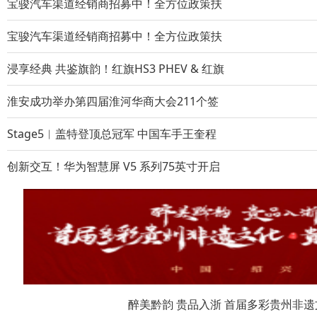
宝骏汽车渠道经销商招募中！全方位政策扶
宝骏汽车渠道经销商招募中！全方位政策扶
浸享经典 共鉴旗韵！红旗HS3 PHEV & 红旗
淮安成功举办第四届淮河华商大会211个签
Stage5︱盖特登顶总冠军 中国车手王奎程
创新交互！华为智慧屏 V5 系列75英寸开启
醉美黔韵 贵品入浙 首届多彩贵州非遗