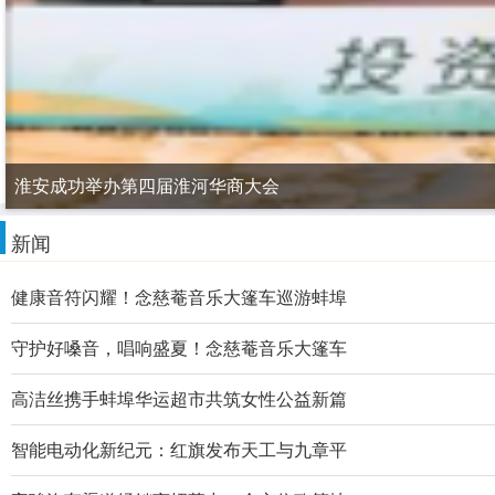
淮安成功举办第四届淮河华商大会
新闻
健康音符闪耀！念慈菴音乐大篷车巡游蚌埠
守护好嗓音，唱响盛夏！念慈菴音乐大篷车
高洁丝携手蚌埠华运超市共筑女性公益新篇
智能电动化新纪元：红旗发布天工与九章平