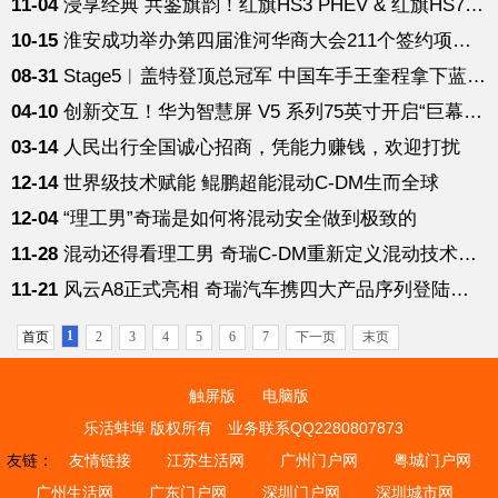
11-04
浸享经典 共鉴旗韵！红旗HS3 PHEV & 红旗HS7 PHEV金华上市
10-15
淮安成功举办第四届淮河华商大会211个签约项目 总投资1486.4亿元
08-31
Stage5︱盖特登顶总冠军 中国车手王奎程拿下蓝衫！
04-10
创新交互！华为智慧屏 V5 系列75英寸开启“巨幕手机”万元级时代
03-14
人民出行全国诚心招商，凭能力赚钱，欢迎打扰
12-14
世界级技术赋能 鲲鹏超能混动C-DM生而全球
12-04
“理工男”奇瑞是如何将混动安全做到极致的
11-28
混动还得看理工男 奇瑞C-DM重新定义混动技术新标准
11-21
风云A8正式亮相 奇瑞汽车携四大产品序列登陆广州车展
1
首页
2
3
4
5
6
7
下一页
末页
触屏版
电脑版
乐活蚌埠 版权所有
业务联系QQ2280807873
友链：
友情链接
江苏生活网
广州门户网
粤城门户网
广州生活网
广东门户网
深圳门户网
深圳城市网