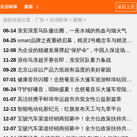
乐活蚌埠
新闻
返回上页
您的当前位置：
广告
>
乐活蚌埠
>
新闻
>
06-14
淮安浪里马队徽出圈，一座水城的热血与烟火气
04-25
smart品牌之夜重磅启幕，精灵2号概念车与精灵6号全球首秀
12-08
为企业的稳健发展撑起“保护伞”，中国人保这场活动关乎怀远每位
11-28
浪你马淮超开赛在即，淮安区队蓄力备战
09-28
北京山谷以产品力筑就有温度的美好家园
07-01
健康音符闪耀！念慈菴音乐大篷车巡游蚌埠站回顾！
06-24
守护好嗓音，唱响盛夏！念慈菴音乐大篷车登陆蚌埠！
01-07
高洁丝携手蚌埠华运超市共筑女性公益新篇章
12-13
智能电动化新纪元：红旗发布天工与九章平台
12-07
宝骏汽车渠道经销商招募中！全方位政策扶持共赢未来！
12-07
宝骏汽车渠道经销商招募中！全方位政策扶持共赢未来！