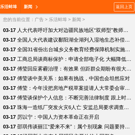
乐活蚌埠
新闻
返回上页
您的当前位置：
广告
>
乐活蚌埠
>
新闻
>
03-17
人大代表呼吁加大对边疆民族地区“双师型”教师培训
03-17
全国人大代表建议鄱阳湖全湖列入湿地生态补偿试点
03-17
全国31省份出台城乡义务教育经费保障机制实施方案
03-17
工商总局谈商标保护：申请全部电子化 大幅降低办理费
03-17
傅莹回应雾霾治理：有效果 但距群众期盼有很大差距
03-17
傅莹谈中美关系：如果有挑战，中国也会坦然应对
03-17
傅莹：今年没把房地产税草案提请人大常委会审议的安排
03-17
傅莹谈保护个人信息：不断完善法律制度 跟上时代需要
03-17
珠海一造纸厂突发火灾6人亡 安监总局要求调查追责
03-17
厉以宁：中国人力资本革命正在开启
03-17
邵琪伟谈丽江“爱来不来”：属个别现象 问题要持续抓