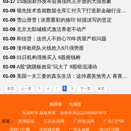
03-17
15场国新办发布会展现民主开放的大国形象
01-09
领先技术造就数据仓库汇付天下打造新金融行业服务新模式
01-09
雪山滑雪 | 浓墨重彩的烙印 轻描淡写的坚定
01-09
北京太阳城模式激活养老不动产
01-09
和信贷：这些人不担心70年房屋产权问题
01-09
涨停敢死队火线抢入6只强势股
01-09
01日机构强推买入 6股摇钱树
01-09
A股“跷跷板效应”玩大了 9股暗流涌动
01-09
美国一夫三妻的真实生活：这待遇羡煞旁人 夜夜啪啪啪（组图）
8
首页
上一页
5
6
7
9
下一页
末页
触屏版
电脑版
乐活蚌埠 版权所有
业务联系QQ2280807873
友链：
友情链接
江苏生活网
广州生活网
广东门户网
深圳门户网
深圳城市网
广东头条网
佛山经济网